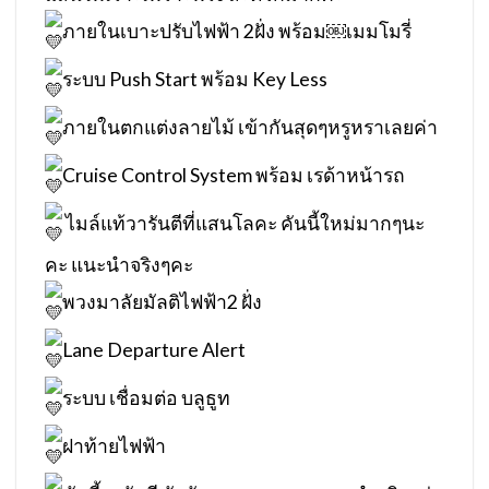
ภายในเบาะปรับไฟฟ้า 2ฝั่ง พร้อม￼เมมโมรี่
ระบบ Push Start พร้อม Key Less
ภายในตกแต่งลายไม้ เข้ากันสุดๆหรูหราเลยค่า
Cruise Control System พร้อม เรด้าหน้ารถ
ไมล์แท้วารันตีที่แสนโลคะ คันนี้ใหม่มากๆนะ
คะ แนะนำจริงๆคะ
พวงมาลัยมัลติไฟฟ้า2 ฝั่ง
Lane Departure Alert
ระบบ เชื่อมต่อ บลูธูท
ฝาท้ายไฟฟ้า