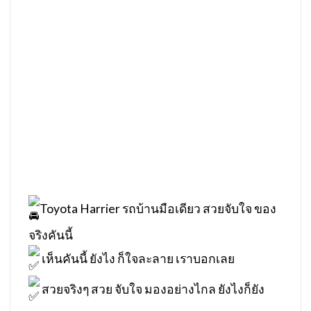
Toyota Harrier รถบ้านมือเดียว สวยจับใจ ของ
จริงคันนี้
เห็นคันนี้ ยังไง ก็ใจละลาย เราบอกเลย
สวยจริงๆ สวย จับใจ มองอย่างไกล ยังไงก็ยัง