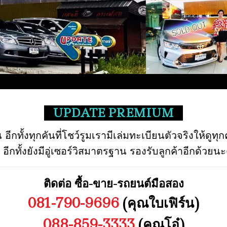
UPDATE PREMIUM
กทั้งทุกคันที่โชว์รูมเรามีเล่มทะเบียนตัวจริงให้ดูทุ
กทั้งยังมีอู่เซอร์วิสมาตรฐาน รองรับลูกค้าอีกด้วย
ติดต่อ ซื้อ-ขาย-รถยนต์มือสอง
081-790-9696
(คุณใบเฟิร์น)
088-859-3333
(คุณโอ๋)