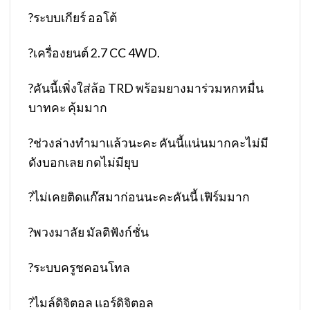
?
ระบบเกียร์ ออโต้
?
เครื่องยนต์ 2.7 CC 4WD.
?
คันนี้เพิ่งใส่ล้อ TRD พร้อมยางมาร่วมหกหมื่น
บาทคะ คุ้มมาก
?
ช่วงล่างทำมาแล้วนะคะ คันนี้แน่นมากคะไม่มี
ดังบอกเลย กดไม่มียุบ
?
ไม่เคยติดแก๊สมาก่อนนะคะคันนี้ เฟิร์มมาก
?
พวงมาลัย มัลติฟังก์ชั่น
?
ระบบครูชคอนโทล
?
ไมล์ดิจิตอล แอร์ดิจิตอล