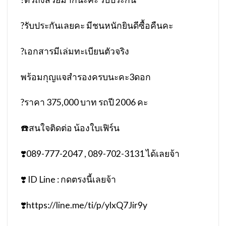
?
รับประกันเลยคะ มีชนหนักยินดีซื้อคืนคะ
?
เอกสารมีเล่มทะเบียนตัวจริง
พร้อมกุญแจสำรองครบนะคะ3ดอก
?
ราคา 375,000 บาท รถปี 2006 คะ
☎️
สนใจติดต่อ น้องใบเฟิร์น
❣️
089-777-2047 , 089-702-3131 ได้เลยจ้า
❣️
ID Line : กดตรงนี้เลยจ้า
❣️
https://line.me/ti/p/ylxQ7Jir9y