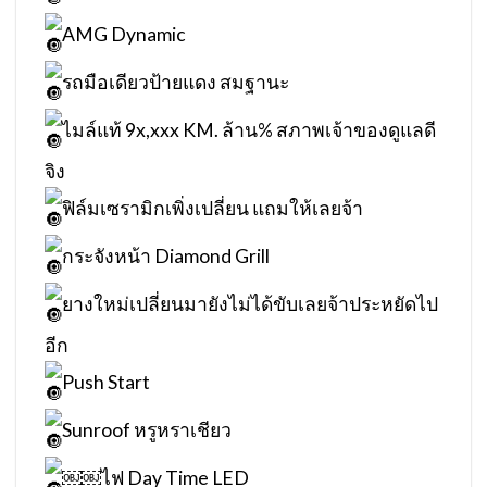
AMG Dynamic
รถมือเดียวป้ายแดง สมฐานะ
ไมล์แท้ 9x,xxx KM. ล้าน% สภาพเจ้าของดูแลดี
จิง
ฟิล์มเซรามิกเพิ่งเปลี่ยน แถมให้เลยจ้า
กระจังหน้า Diamond Grill
ยางใหม่เปลี่ยนมายังไม่ได้ขับเลยจ้าประหยัดไป
อีก
Push Start
Sunroof หรูหราเชียว
￼￼ไฟ Day Time LED