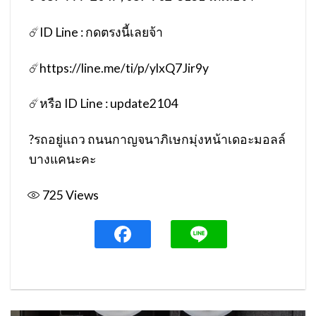
☄️
ID Line : กดตรงนี้เลยจ้า
☄️
https://line.me/ti/p/ylxQ7Jir9y
☄️
หรือ ID Line : update2104
?
รถอยู่แถว ถนนกาญจนาภิเษกมุ่งหน้าเดอะมอลล์
บางแคนะคะ
725
Views