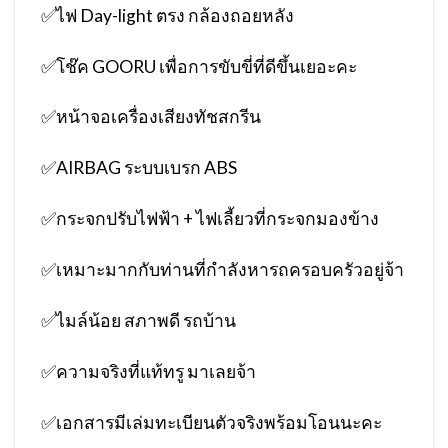
✅
ไฟ Day-light ตรง กล้องถอยหลัง
✅
โช๊ค GOORU เพื่อการขับขี่ที่ดีขึ้นเยอะคะ
✅
หน้าจอเครื่องเสียงทัชสกรีน
✅
AIRBAG ระบบเบรก ABS
✅
กระจกปรับไฟฟ้า + ไฟเลี้ยวที่กระจกมองข้าง
✅
เหมาะมากกับท่านที่กำลังหารถครอบครัวอยู่จ้า
✅
ไมล์น้อย สภาพดี รถบ้าน
✅
ความจริงที่แท้ทรู มาเลยจ้า
✅
เอกสารมีเล่มทะเบียนตัวจริงพร้อมโอนนะคะ