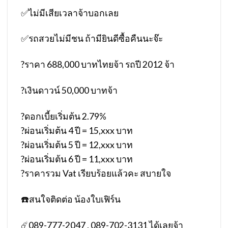
✅
ไม่มีเสียเวลาจ้าบอกเลย
✅
รถสวยไม่มีชน ถ้ามียินดีซื้อคืนนะจ๊ะ
?
ราคา 688,000 บาทไทยจ้า รถปี 2012 จ้า
?
เงินดาวน์ 50,000 บาทจ้า
?
ดอกเบี้ยเริ่มต้น 2.79%
?
ผ่อนเริ่มต้น 4 ปี = 15,xxx บาท
?
ผ่อนเริ่มต้น 5 ปี = 12,xxx บาท
?
ผ่อนเริ่มต้น 6 ปี = 11,xxx บาท
?
ราคารวม Vat เรียบร้อยแล้วคะ สบายใจ
☎️
สนใจติดต่อ น้องใบเฟิร์น
☄️
089-777-2047 , 089-702-3131 ได้เลยจ้า