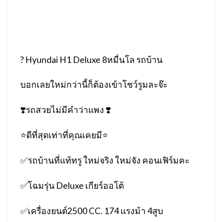
?
Hyundai H1 Deluxe 8หมื่นโล รถบ้าน
บอกเลยใหม่กว่านี้ก็ต้องเข้าโชว์รูมละจ๊ะ
❣️
รถสวยไม่มีคำว่าแพง
❣️
⭐️
ดีที่สุดเท่าที่คุณเคยมี
⭐️
✅
รถบ้านที่แท้ทรู ใหม่จริง ใหม่จัง คอนเฟิร์มคะ
✅
โฉมรุ่น Deluxe เกียร์ออโต้
✅
เครื่องยนต์2500 CC. 174 แรงม้า 4สูบ