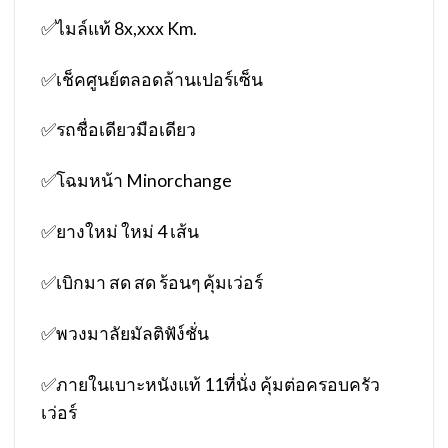
✅
ไมล์แท้ 8x,xxx Km.
✅
เช็คศูนย์ตลอดล้านเปอร์เซ็น
✅
รถชื่อเดียวมือเดียว
✅
โฉมหน้า Minorchange
✅
ยางใหม่ ใหม่ 4 เส้น
✅
เบิกมา สด สด ร้อนๆ คุ้มเว่อร์
✅
พวงมาลัยมัลติฟัง์ชั่น
✅
ภายในเบาะหนังแท้ 11ที่นั่ง คุ้มต่อครอบครัว
เว่อร์