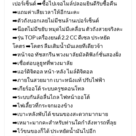
เปอร์เซ็นต์
➡️
ซื้อไปเจอไมล์ปลอมยินดีรับซื้อคืน
➡️
แถมค่าเสียเวลาให้อีกนะคะ
➡️
ตัวถังบอกเลยไม่มีชนล้านเปอร์เซ็นต์
➡️
น๊อตไม่มีขยับ หมุดไม่มีเคลื่อน ตัวถังสวยจริงคะ
➡️
รุ่น TOP เครื่องยนต์ 2.2 CC ดีเซล ประหยัด
โคตร
➡️
โคตร ลืมเติมน้ำมันเลยทีเดียวจ้า
➡️
หน้าจอ ทัชสกรีน พวงมาลัยมัลติฟังก์ชั่นสองฝั่ง
➡️
เชื่อต่อบลูธูทที่พวงมาลัย
➡️
แอร์ดิจิตอล หน้า-หลัง ไมล์ดิจิตอล
➡️
ภายในสวยมาก เบาะหนังแท้ ปรับไฟฟ้า
➡️
เกียร์ออโต้ ระบบครูชคอนโทล
➡️
ระบบกันล้อลื่นไถล ไฟหน้าออโต้
➡️
ไฟเลี้ยวที่กระจกมองข้าง
➡️
เบาะหลังพับได้ ขนนของสะดวกมากมาย
➡️
เหมาะมากคะสำหรับท่านใดกำลังหารถที่ลุย
➡️
ไว้ขนของก็ได้ ประหยัดน้ำมันไปอีก