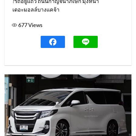
?
รถอยู่แถว ถนนกาญจนาภิเษก มุ่งหน้า
เดอะมอลล์บางแคจ้า
677
Views