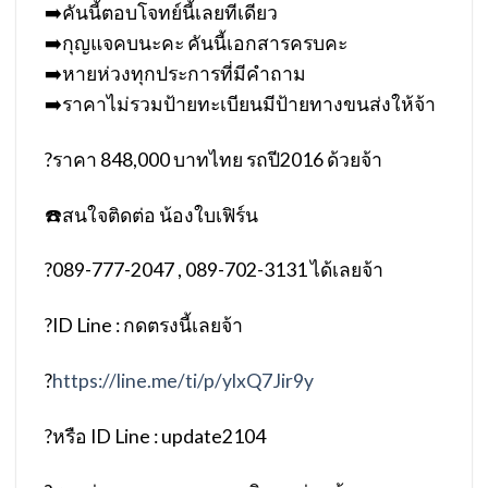
➡️
คันนี้ตอบโจทย์นี้เลยทีเดียว
➡️
กุญแจคบนะคะ คันนี้เอกสารครบคะ
➡️
หายห่วงทุกประการที่มีคำถาม
➡️
ราคาไม่รวมป้ายทะเบียนมีป้ายทางขนส่งให้จ้า
?
ราคา 848,000 บาทไทย รถปี2016 ด้วยจ้า
☎️
สนใจติดต่อ น้องใบเฟิร์น
?
089-777-2047 , 089-702-3131 ได้เลยจ้า
?
ID Line : กดตรงนี้เลยจ้า
?
https://line.me/ti/p/ylxQ7Jir9y
?
หรือ ID Line : update2104