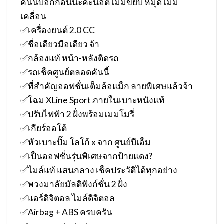
คันนี้บอกก่อนนะคะน๊อตไม่มีขยับ หมุดไม่มี
เคลื่อน
✅เครื่องยนต์ 2.0 CC
✅ชื่อเดียวมือเดียว จ้า
✅กล้องแท้ หน้า-หลังติดรถ
✅รถเช็คศูนย์ตลอดคันนี้
✅ที่สำคัญออฟชั่นเต็มล้อแม็ก ลายพิเศษแล้วจ้า
✅โฉม XLine Sport ภายในเบาะหนังแท้
✅ปรับไฟฟ้า 2 ฝั่งพร้อมเมมโมรี่
✅เกียร์ออโต้
✅หัวเบาะปั๊ม โลโก้ x จาก ศูนย์บีเอ็ม
✅เป็นออฟชั่นรุ่นพิเศษจากป้ายแดง?
✅ไมล์แท้ แสนกลาง เช็คประวัติได้ทุกอย่าง
✅พวงมาลัยมัลติฟังก์ชั่น 2 ฝั่ง
✅แอร์ดิจิตอล ไมล์ดิจิตอล
✅Airbag + ABS ครบครัน