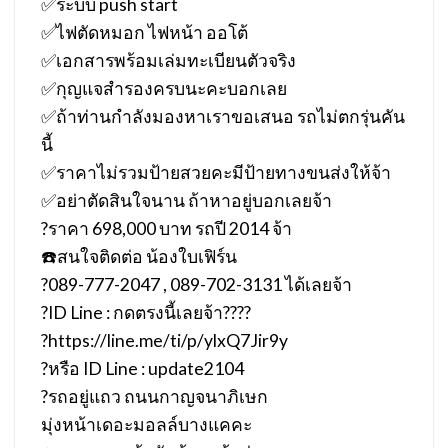
✅ระบบ push start
✅ไฟตัดหมอก ไฟหน้า ออโต้
✅เอกสารพร้อมเล่มทะเบียนตัวจริง
✅กุญแจสำรองครบนะคะบอกเลย
✅ถ้าท่านกำลังมองหาเราขอเสนอ รถไม่ตกรุ่นคัน
นี้
✅ราคาไม่รวมป้ายสวยคะมีป้ายทางขนส่งให้จ้า
✅อย่าตัดสินใจนาน ถ้าหาอยู่บอกเลยจ้า
?ราคา 698,000 บาท รถปี 2014 จ้า
☎️สนใจติดต่อ น้องใบเฟิร์น
?089-777-2047 , 089-702-3131 ได้เลยจ้า
?ID Line : กดตรงนี้เลยจ้า????
?https://line.me/ti/p/ylxQ7Jir9y
?หรือ ID Line : update2104
?รถอยู่แถว ถนนกาญจนาภิเษก
มุ่งหน้าเดอะมอลล์บางแคคะ