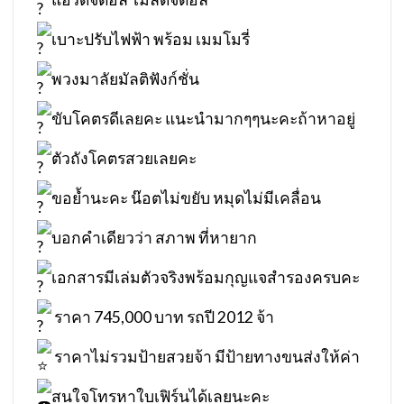
แอร์ดิจิตอล ไมล์ดิจิตอล
เบาะปรับไฟฟ้า พร้อม เมมโมรี่
พวงมาลัยมัลติฟังก์ชั่น
ขับโคตรดีเลยคะ แนะนำมากๆๆนะคะถ้าหาอยู่
ตัวถังโคตรสวยเลยคะ
ขอย้ำนะคะ น๊อตไม่ขยับ หมุดไม่มีเคลื่อน
บอกคำเดียวว่า สภาพ ที่หายาก
เอกสารมีเล่มตัวจริงพร้อมกุญแจสำรองครบคะ
ราคา 745,000 บาท รถปี 2012 จ้า
ราคาไม่รวมป้ายสวยจ้า มีป้ายทางขนส่งให้ค่า
สนใจโทรหาใบเฟิร์นได้เลยนะคะ