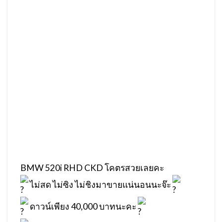
BMW 520i RHD CKD โคตรสวยเลยคะ
ไม่สด ไม่ซิง ไม่ชิงมาขายแน่นอนนะจ๊ะ
ดาวน์เพียง 40,000 บาทนะคะ