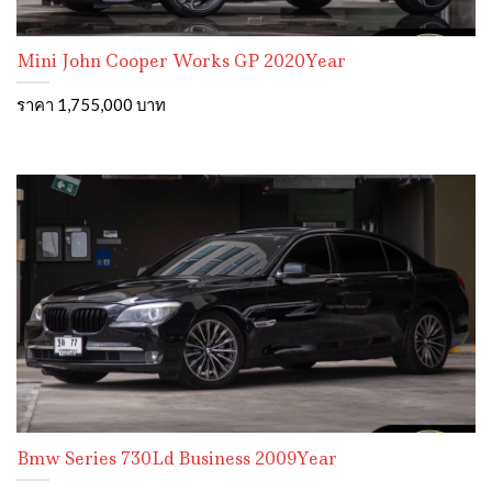
Mini John Cooper Works GP 2020Year
ราคา 1,755,000 บาท
Bmw Series 730Ld Business 2009Year