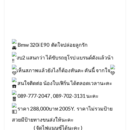
Bmw 320i E90 ตัดใจปล่อยลูกรัก
งบ2 แสนกว่า ได้ขับรถยุโรป แบรนด์ดังแล้วน้า
เห็นสภาพแล้วยังไงก็ต้องหันคะ คันนี้ จากใจ
สนใจติดต่อ น้องใบเฟิร์น ได้ตลอดเวลานะคะ
089-777-2047 , 089-702-3131 นะคะ
ราคา 288,000บาท 2005Y. ราคาไม่รวมป้าย
สวยมีป้ายทางขนส่งให้นะคะ
( จัดไฟแนนซ์ได้นะคะ )