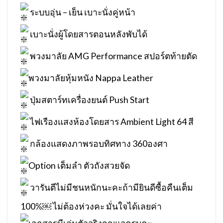
ระบบอุ่น – เย็น เบาะนั่งคู่หน้า
เบาะนั่งผู้โดยสารตอนหลังพับได้
พวงมาลัย AMG Performance สปอร์ตท้ายตัด
พวงมาลัยหุ้มหนัง Nappa Leather
ปุ่มสตาร์ทเครื่องยนต์ Push Start
ไฟเรืองแสงห้องโดยสาร Ambient Light 64 สี
กล้องแสดงภาพรอบทิศทาง 360องศา
Option เต็มลำ ตัวถังสวยจัด
วารันตีไม่มีชนหนักนะคะถ้ามียินดีซื้อคืนเต็ม
100%￼ ไม่ต้องห่วงคะ มั่นใจได้เลยค่า