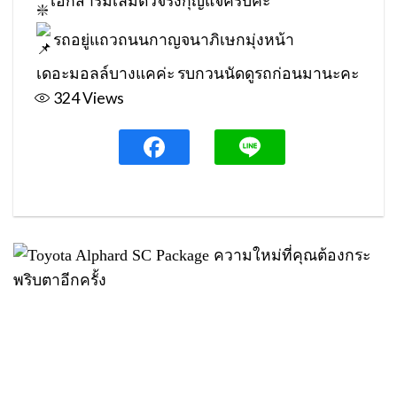
เอกสารมีเล่มตัวจริงกุญแจครบคะ
รถอยู่แถวถนนกาญจนาภิเษกมุ่งหน้า
เดอะมอลล์บางแคค่ะ รบกวนนัดดูรถก่อนมานะคะ
324
Views