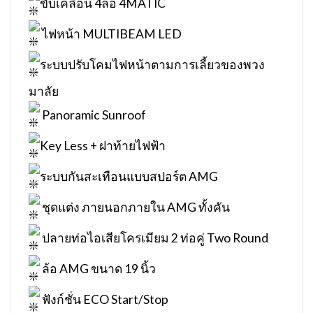
ขับเคลื่อน 4ล้อ 4MATIC
ไฟหน้า MULTIBEAM LED
ระบบปรับโคมไฟหน้าตามการเลี้ยวของพวง
มาลัย
Panoramic Sunroof
Key Less + ฝาท้ายไฟฟ้า
ระบบกันสะเทือนแบบสปอร์ต AMG
ชุดแต่ง ภายนอกภายใน AMG ทั้งคัน
ปลายท่อไอเสียโครเมียม 2 ท่อคู่ Two Round
ล้อ AMG ขนาด 19 นิ้ว
ฟังก์ชั่น ECO Start/Stop